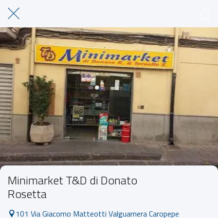
Minimarket T&D di Donato
Rosetta
101 Via Giacomo Matteotti Valguarnera Caropepe