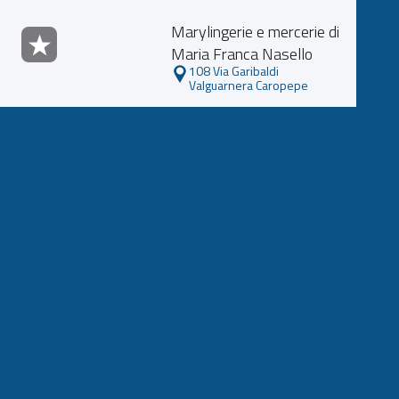
Marylingerie e mercerie di
Maria Franca Nasello
108 Via Garibaldi
Valguarnera Caropepe