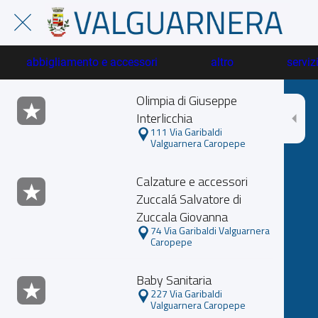
abbigliamento e accessori
altro
serviz
Olimpia di Giuseppe
Interlicchia
111 Via Garibaldi
Valguarnera Caropepe
Calzature e accessori
Zuccalá Salvatore di
Zuccala Giovanna
74 Via Garibaldi Valguarnera
Caropepe
Baby Sanitaria
227 Via Garibaldi
Valguarnera Caropepe