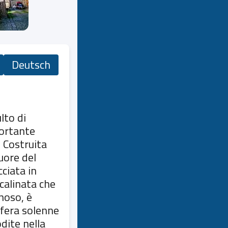
Deutsch
lto di
ortante
. Costruita
uore del
ciata in
calinata che
noso, è
sfera solenne
odite nella