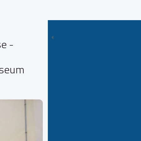
e -
useum