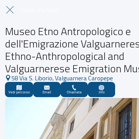
Torna alla lista
Museo Etno Antropologico e
dell'Emigrazione Valguarneres
Ethno-Anthropological and
Valguarnerese Emigration M
58 Via S. Liborio, Valguarnera Caropepe
Vedi percorso
Email
Chiamata
Info