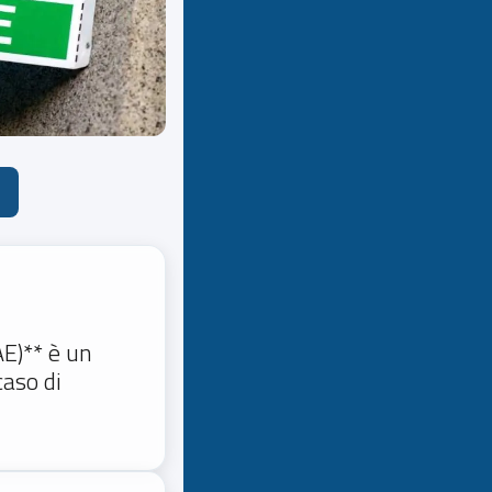
E)** è un
caso di