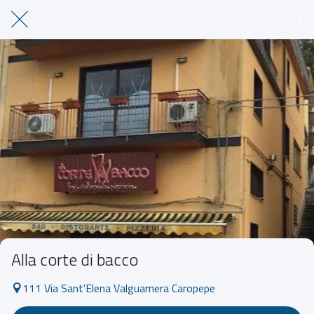
Alla corte di bacco
111 Via Sant'Elena Valguarnera Caropepe