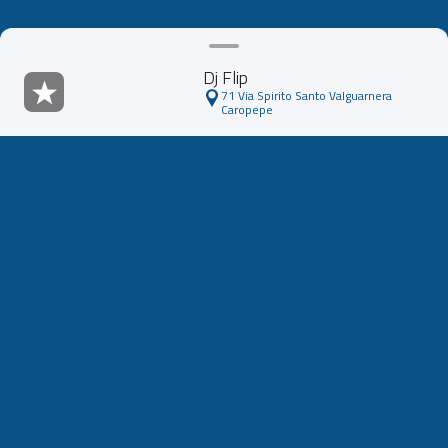
Dj Flip
71 Via Spirito Santo Valguarnera
Caropepe